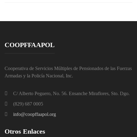
COOPFFAAPOL
Cooperativa de Servicios Múltiples de Pensionados de las Fuerzas
Armadas y la Policía Nacional, Inc.
C/ Alberto Peguero, No. 56. Ensanche Miraflores, Sto. Dgo.
(829) 687 0005
info@coopffaapol.org
Otros Enlaces