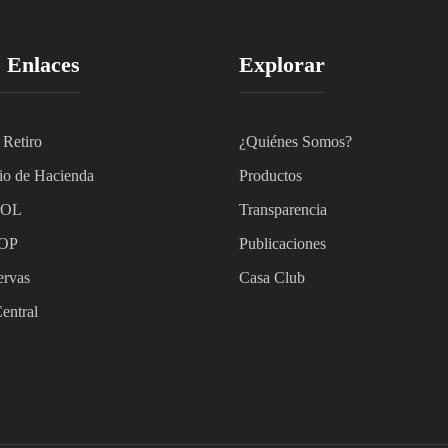
 Enlaces
Explorar
 Retiro
¿Quiénes Somos?
io de Hacienda
Productos
POL
Transparencia
OP
Publicaciones
rvas
Casa Club
entral