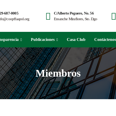
29-687-0005
C/Alberto Peguero, No. 56
nfo@coopffaapol.org
Ensanche Miraflores, Sto. Dgo
nsparencia
Publicaciones
Casa Club
Contáctenos
Miembros