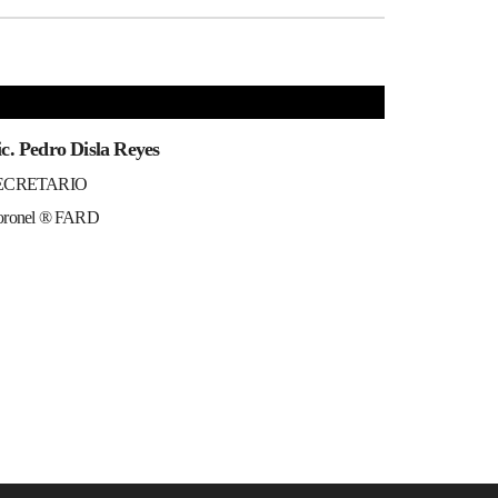
ic. Pedro Disla Reyes
ECRETARIO
oronel ® FARD