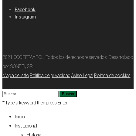
Facebook
Instagram
2021 COOPFFAAPOL. Todos los derechos reservados. Desarrollado
por SONETI, SRL
Mapa del sitio
Política de privacidad
Aviso Legal
Politica de cookies
Buscar:
* Type a keyword then press Enter
Inicio
Institucional
Historia