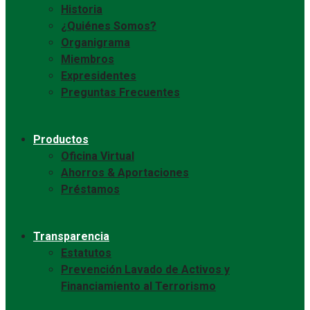
Historia
¿Quiénes Somos?
Organigrama
Miembros
Expresidentes
Preguntas Frecuentes
Productos
Oficina Virtual
Ahorros & Aportaciones
Préstamos
Transparencia
Estatutos
Prevención Lavado de Activos y
Financiamiento al Terrorismo