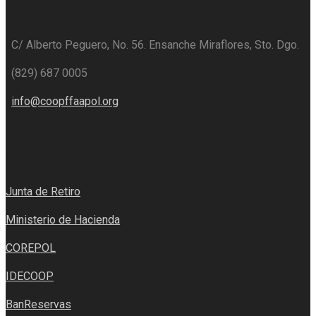
C/ Alberto Peguero, No. 56. Ensanche Miraflores, Sto. Dgo.
(829) 687 0005
info@coopffaapol.org
Otros Enlaces
Junta de Retiro
Ministerio de Hacienda
C
OREPOL
IDECOOP
BanReservas