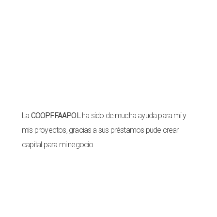
Nuestros socios dicen
La
COOPFFAAPOL
ha sido de mucha ayuda para mi y
mis proyectos, gracias a sus préstamos pude crear
capital para mi negocio.
Paulino de la Cruz
Socio