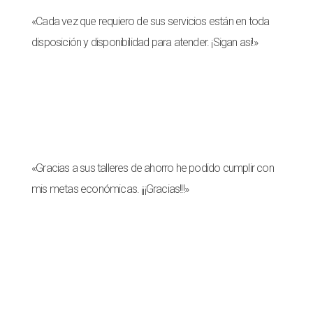
«Cada vez que requiero de sus servicios están en toda
disposición y disponibilidad para atender. ¡Sigan así!»
Juan Acosta
Socio
«Gracias a sus talleres de ahorro he podido cumplir con
mis metas económicas. ¡¡¡Gracias!!!»
Rubén Ramírez
Socio