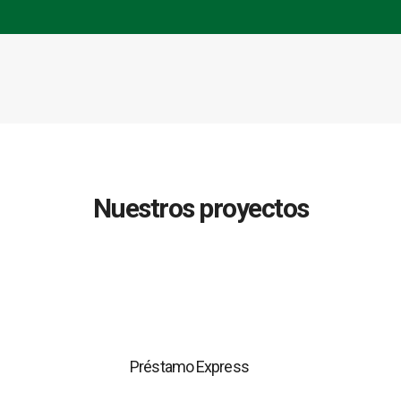
Nuestros proyectos
Préstamo Express
Préstamos de ejecución inmediata y con montos no
excedentes a los RD$15,000 pesos.
Préstamo Express
Se descontará en seis cuotas.