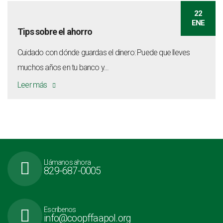
22
ENE
Tips sobre el ahorro
Cuidado con dónde guardas el dinero: Puede que lleves
muchos años en tu banco y...
Leer más
Llámanos ahora
829-687-0005
Escríbenos
info@coopffaapol.org