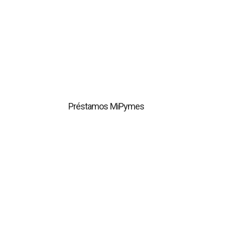
No aplica para reenganche.
Préstamos MiPymes
Préstamos destinados para emprendedores con montos
Préstamos MiPymes
desde RD$75,000 pesos.
Ganar – Ganar
Plan de ahorro mensual, no retirable durante un año, el