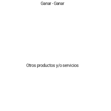
Ganar - Ganar
cual generará beneficios para nuestros asociados.
Otros productos y/o servicios
Ferias, Pagos de servicios, préstamos para ordenes de
Otros productos y/o servicios
compras, etc.