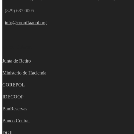
(829) 687 0005
info@coopffaapol.org
Otros Enlaces
Junta de Retiro
Ministerio de Hacienda
C
OREPOL
IDECOOP
BanReservas
Banco Central
DGII