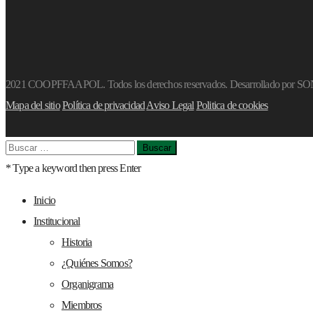
2021 COOPFFAAPOL. Todos los derechos reservados. Desarrollado por S
Mapa del sitio
Política de privacidad
Aviso Legal
Politica de cookies
Buscar:
* Type a keyword then press Enter
Inicio
Institucional
Historia
¿Quiénes Somos?
Organigrama
Miembros