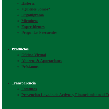
Historia
¿Quiénes Somos?
Organigrama
Miembros
Expresidentes
Preguntas Frecuentes
Productos
Oficina Virtual
Ahorros & Aportaciones
Préstamos
Transparencia
Estatutos
Prevención Lavado de Activos y Financiamiento al T