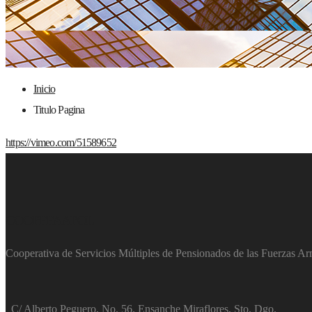
Inicio
Titulo Pagina
https://vimeo.com/51589652
COOPFFAAPOL
Cooperativa de Servicios Múltiples de Pensionados de las Fuerzas Arm
C/ Alberto Peguero, No. 56. Ensanche Miraflores, Sto. Dgo.