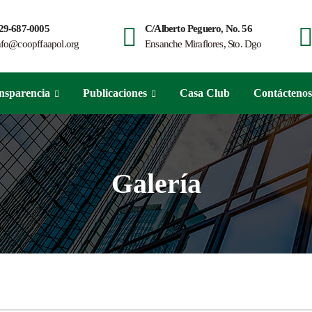
29-687-0005
C/Alberto Peguero, No. 56
nfo@coopffaapol.org
Ensanche Miraflores, Sto. Dgo
nsparencia
Publicaciones
Casa Club
Contáctenos
Galería